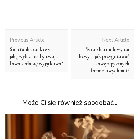
Post
Navigation
Previous Article
Next Article
Śmietanka do kawy –
Syrop karmelowy do
jaką wybierać, by twoja
kawy – jak przygotować
kawa stała się wyjątkowa?
kawę z pysznych
karmelowych nut?
Może Ci się również spodobać...