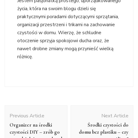
Jestem pasjonatką prostego, uporządkowanego
życia, która na swoim blogu dzieli się
praktycznymi poradami dotyczącymi sprzątania,
organizacji przestrzeni i trikami na zachowanie
czystości w domu. Wierzę, że schludne
otoczenie sprzyja spokojowi ducha oraz, że
nawet drobne zmiany mogą przynieść wielką
różnicę.
Post
Navigation
Previous Article
Next Article
Organizer na środki
Środki czystości do
czystości DIY – zrób go
domu bez plastiku – czy