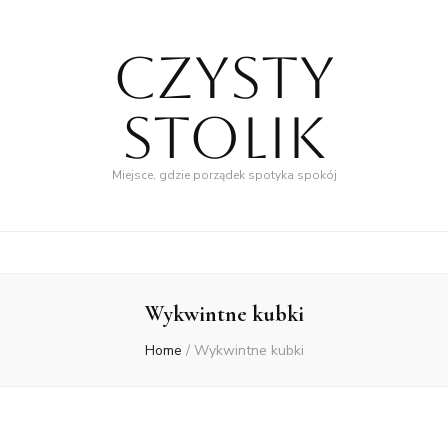
Czysty
Stolik
Miejsce, gdzie porządek spotyka spokój
Wykwintne kubki
Home
/
Wykwintne kubki