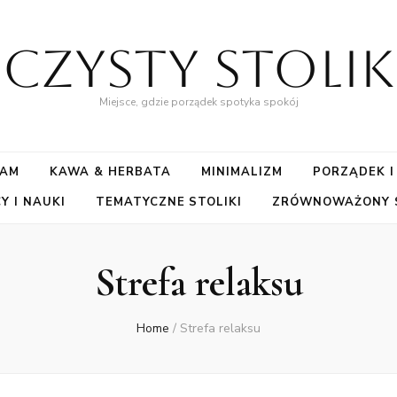
Czysty Stolik
Miejsce, gdzie porządek spotyka spokój
SAM
KAWA & HERBATA
MINIMALIZM
PORZĄDEK I
Y I NAUKI
TEMATYCZNE STOLIKI
ZRÓWNOWAŻONY S
Strefa relaksu
Home
/
Strefa relaksu