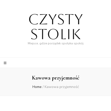
Czysty
Stolik
Miejsce, gdzie porządek spotyka spokój
Kawowa przyjemność
Home
/
Kawowa przyjemność