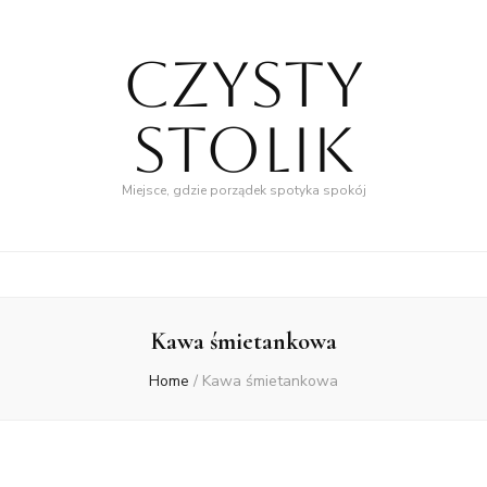
Czysty
Stolik
Miejsce, gdzie porządek spotyka spokój
Kawa śmietankowa
Home
/
Kawa śmietankowa