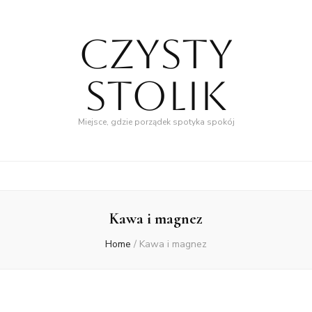
Czysty
Stolik
Miejsce, gdzie porządek spotyka spokój
Kawa i magnez
Home
/
Kawa i magnez