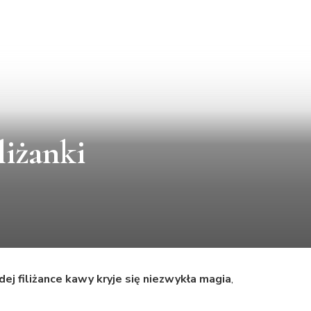
liżanki
ej filiżance kawy kryje się niezwykła magia
,