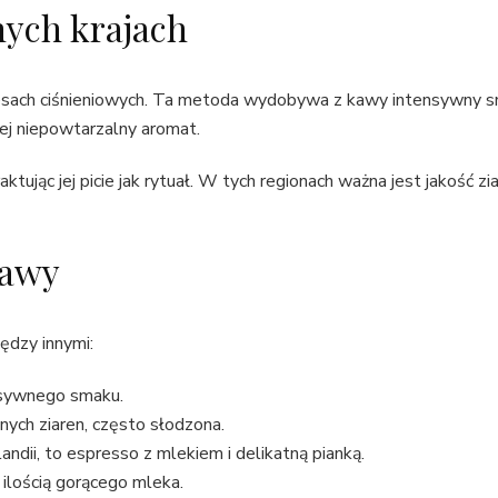
ych krajach
sach ciśnieniowych. Ta metoda wydobywa z kawy intensywny sma
ej niepowtarzalny aromat.
jąc jej picie jak rytuał. W tych regionach ważna jest jakość zia
kawy
ędzy innymi:
nsywnego smaku.
nych ziaren, często słodzona.
andii, to espresso z mlekiem i delikatną pianką.
ą ilością gorącego mleka.