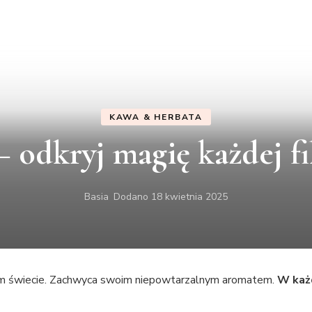
KAWA & HERBATA
 odkryj magię każdej fi
Basia
Dodano
18 kwietnia 2025
ym świecie. Zachwyca swoim niepowtarzalnym aromatem.
W każd