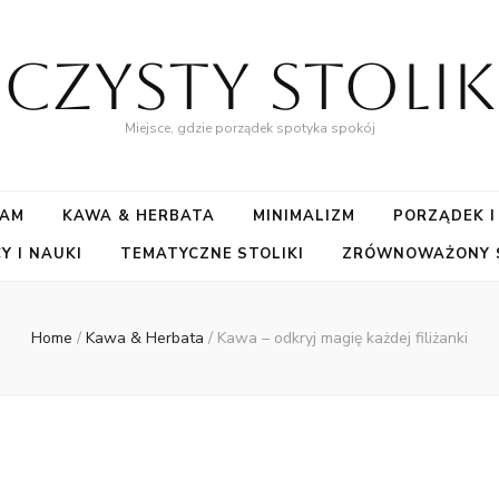
Czysty Stolik
Miejsce, gdzie porządek spotyka spokój
SAM
KAWA & HERBATA
MINIMALIZM
PORZĄDEK I
Y I NAUKI
TEMATYCZNE STOLIKI
ZRÓWNOWAŻONY S
Home
/
Kawa & Herbata
/
Kawa – odkryj magię każdej filiżanki